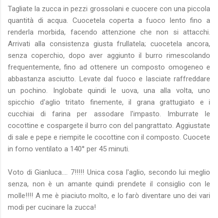
Tagliate la zucca in pezzi grossolani e cuocere con una piccola
quantità di acqua. Cuocetela coperta a fuoco lento fino a
renderla morbida, facendo attenzione che non si attacchi.
Arrivati alla consistenza giusta frullatela; cuocetela ancora,
senza coperchio, dopo aver aggiunto il burro rimescolando
frequentemente, fino ad ottenere un composto omogeneo e
abbastanza asciutto. Levate dal fuoco e lasciate raffreddare
un pochino. Inglobate quindi le uova, una alla volta, uno
spicchio d'aglio tritato finemente, il grana grattugiato e i
cucchiai di farina per assodare l'impasto. Imburrate le
cocottine e cospargete il burro con del pangrattato. Aggiustate
di sale e pepe e riempite le cocottine con il composto. Cuocete
in forno ventilato a 140° per 45 minuti.
Voto di Gianluca.... 7!!!!! Unica cosa l'aglio, secondo lui meglio
senza, non è un amante quindi prendete il consiglio con le
molle!!!! A me è piaciuto molto, e lo farò diventare uno dei vari
modi per cucinare la zucca!