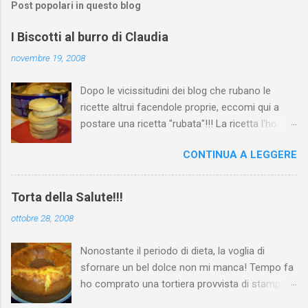
Post popolari in questo blog
I Biscotti al burro di Claudia
novembre 19, 2008
Dopo le vicissitudini dei blog che rubano le
ricette altrui facendole proprie, eccomi qui a
postare una ricetta "rubata"!!! La ricetta l'ho
presa dal favoloso blog di Claudia "Scorza
CONTINUA A LEGGERE
d'arancia" ed è quella dei biscotti al burro !
Avevo adocchiato questi biscottini già a
febbraio quando li aveva postati Claudia... Mi
Torta della Salute!!!
sono sempre rimasti in mente, della serie prima
ottobre 28, 2008
o poi li faccio! Ieri mattina mi sono accorta di
avere un esubero di burro in frigo, e come una
Nonostante il periodo di dieta, la voglia di
lampadina mi sono tornati in mente loro!!! Non
sfornare un bel dolce non mi manca! Tempo fa
ho usato il burro salato come consigliava
ho comprato una tortiera provvista di stampo
Claudia, ma burro semplice, il risultato è stato
per il ciambellone e avevo voglia di provarla, m'è
comunque molto buono, talmente buono che