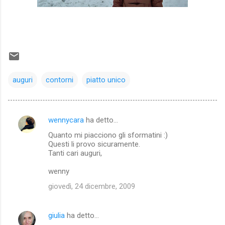
auguri
contorni
piatto unico
wennycara
ha detto…
C
Quanto mi piacciono gli sformatini :)
o
Questi li provo sicuramente.
m
Tanti cari auguri,
m
wenny
e
giovedì, 24 dicembre, 2009
n
t
giulia
ha detto…
i